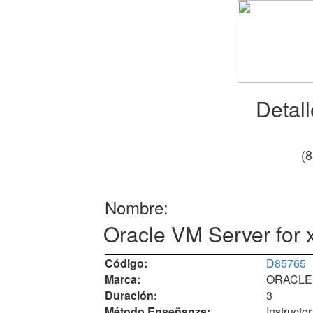
Detal
(
Nombre:
Oracle VM Server for 
Código:
D85765
Marca:
ORACLE
Duración:
3
Método Enseñanza:
Instructo